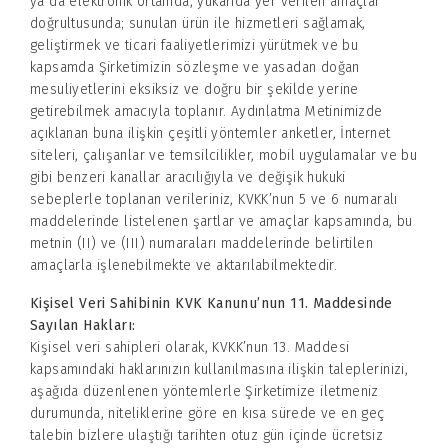
ya da elektronik ortamda, yukarıda yer verilen amaçlar
doğrultusunda; sunulan ürün ile hizmetleri sağlamak,
geliştirmek ve ticari faaliyetlerimizi yürütmek ve bu
kapsamda Şirketimizin sözleşme ve yasadan doğan
mesuliyetlerini eksiksiz ve doğru bir şekilde yerine
getirebilmek amacıyla toplanır. Aydınlatma Metinimizde
açıklanan buna ilişkin çeşitli yöntemler anketler, İnternet
siteleri, çalışanlar ve temsilcilikler, mobil uygulamalar ve bu
gibi benzeri kanallar aracılığıyla ve değişik hukuki
sebeplerle toplanan verileriniz, KVKK’nun 5 ve 6 numaralı
maddelerinde listelenen şartlar ve amaçlar kapsamında, bu
metnin (II) ve (III) numaraları maddelerinde belirtilen
amaçlarla işlenebilmekte ve aktarılabilmektedir.
Kişisel Veri Sahibinin KVK Kanunu’nun 11. Maddesinde
Sayılan Hakları:
Kişisel veri sahipleri olarak, KVKK’nun 13. Maddesi
kapsamındaki haklarınızın kullanılmasına ilişkin taleplerinizi,
aşağıda düzenlenen yöntemlerle Şirketimize iletmeniz
durumunda, niteliklerine göre en kısa sürede ve en geç
talebin bizlere ulaştığı tarihten otuz gün içinde ücretsiz