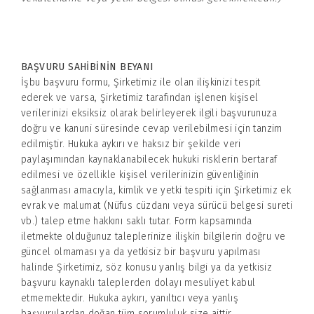
BAŞVURU SAHİBİNİN BEYANI
İşbu başvuru formu, Şirketimiz ile olan ilişkinizi tespit
ederek ve varsa, Şirketimiz tarafından işlenen kişisel
verilerinizi eksiksiz olarak belirleyerek ilgili başvurunuza
doğru ve kanuni süresinde cevap verilebilmesi için tanzim
edilmiştir. Hukuka aykırı ve haksız bir şekilde veri
paylaşımından kaynaklanabilecek hukuki risklerin bertaraf
edilmesi ve özellikle kişisel verilerinizin güvenliğinin
sağlanması amacıyla, kimlik ve yetki tespiti için Şirketimiz ek
evrak ve malumat (Nüfus cüzdanı veya sürücü belgesi sureti
vb.) talep etme hakkını saklı tutar. Form kapsamında
iletmekte olduğunuz taleplerinize ilişkin bilgilerin doğru ve
güncel olmaması ya da yetkisiz bir başvuru yapılması
halinde Şirketimiz, söz konusu yanlış bilgi ya da yetkisiz
başvuru kaynaklı taleplerden dolayı mesuliyet kabul
etmemektedir. Hukuka aykırı, yanıltıcı veya yanlış
başvurulardan doğan tüm sorumluluk size aittir.