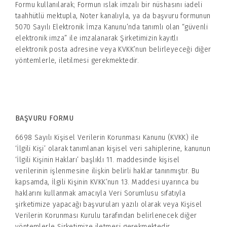
Formu kullanılarak; Formun ıslak imzalı bir nüshasını iadeli
taahhütlü mektupla, Noter kanalıyla, ya da başvuru formunun
5070 Sayılı Elektronik İmza Kanunu’nda tanımlı olan “güvenli
elektronik imza” ile imzalanarak Şirketimizin kayıtlı
elektronik posta adresine veya KVKK’nun belirleyeceği diğer
yöntemlerle, iletilmesi gerekmektedir.
BAŞVURU FORMU
6698 Sayılı Kişisel Verilerin Korunması Kanunu (KVKK) ile
‘İlgili Kişi’ olarak tanımlanan kişisel veri sahiplerine, kanunun
‘İlgili Kişinin Hakları’ başlıklı 11. maddesinde kişisel
verilerinin işlenmesine ilişkin belirli haklar tanınmıştır. Bu
kapsamda, İlgili Kişinin KVKK’nun 13. Maddesi uyarınca bu
haklarını kullanmak amacıyla Veri Sorumlusu sıfatıyla
şirketimize yapacağı başvuruları yazılı olarak veya Kişisel
Verilerin Korunması Kurulu tarafından belirlenecek diğer
yöntemlerle Şirketimize iletmesi gerekmektedir.