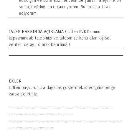
edildiğini ve bu analiz neticesinde şahsım aleyhine bir
sonuç doğduğunu düşünüyorum. Bu sonuca itiraz
ediyorum.
TALEP HAKKINDA AÇIKLAMA
(Lütfen KVK Kanunu
kapsamındaki talebinizi ve talebinize konu olan kişisel
verileri detaylı olarak belirtiniz.)
EKLER
Lütfen başvurunuza dayanak göstermek istediğiniz belge
varsa belirtiniz.
…………………..…………….……………………………….……………………………….
…………………………………………………………….
……………………………………………………………………………………………………………
…………………………………………